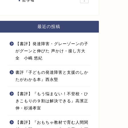
哲学者
1
最近の投稿
【名著『人を動かす』】敵を味方に
【名著『
【書評】発達障害・グレーゾーンの子
変える２つの原則とは？【徹底解
９原則と
がグーンと伸びた 声かけ・接し方大
説】
全 小嶋 悠紀
2020年9月7日
書評『子どもの発達障害と支援のしか
たがわかる本』西永堅
名著
名著
【書評】『もう悩まない！不登校・ひ
きこもりの９割は解決できる』高濱正
伸・杉浦孝宣
【書評】『おもちゃ教材で育む人間関