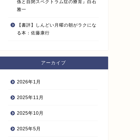
係と自閉スペクトラム症の療育』白石
雅一
【名著『人を動かす』】人を説得す
【名著『
るための12原則とは？【徹底解説】
る6原則
【書評】しんどい月曜の朝がラクにな
る本：佐藤康行
2020年9月5日
名著
アーカイブ
2026年1月
2025年11月
2025年10月
【名著『人を動かす』】人との関わ
り方の3原則とは？【徹底解説】
2025年5月